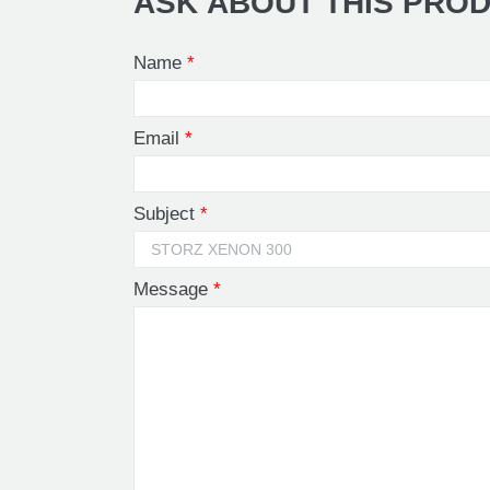
ASK ABOUT THIS PRO
Name
*
Email
*
Subject
*
Message
*