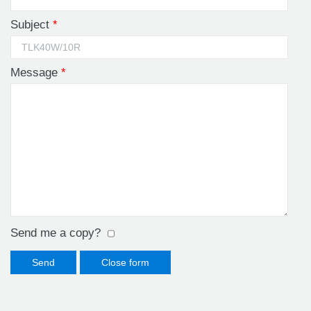
Subject
*
Message
*
Send me a copy?
Send
Close form