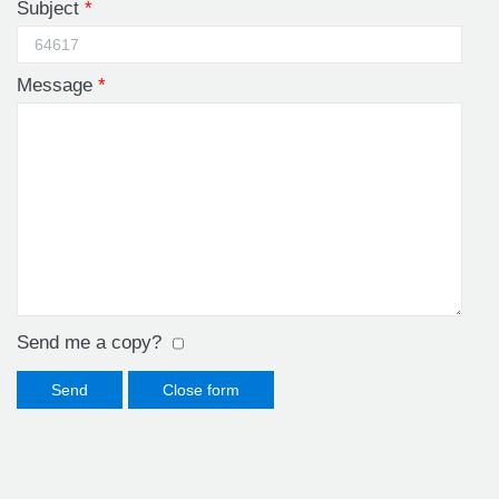
Subject
*
Message
*
Send me a copy?
Send
Close form