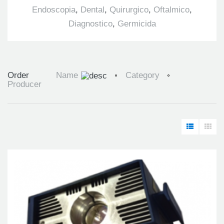
Endoscopia
,
Dental
,
Quirurgico
,
Oftalmico
,
Diagnostico
,
Germicida
Order
Name
Category
Producer