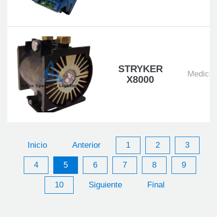
STRYKER
Medico
X8000
Inicio
Anterior
1
2
3
4
5
6
7
8
9
10
Siguiente
Final