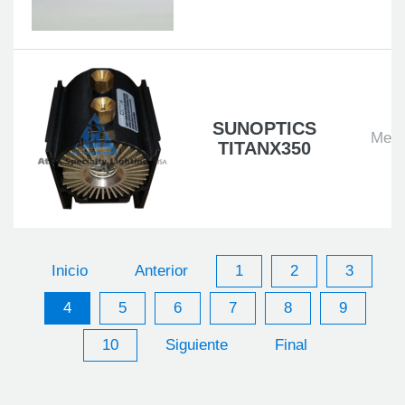
SUNOPTICS
Medi
TITANX350
Inicio
Anterior
1
2
3
4
5
6
7
8
9
10
Siguiente
Final