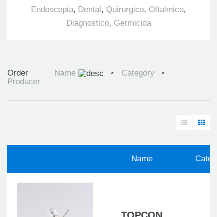
Endoscopia
,
Dental
,
Quirurgico
,
Oftalmico
,
Diagnostico
,
Germicida
Order
Name
Category
Producer
Name
Categ
TOPCON