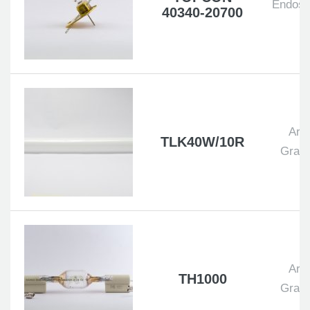
Endosc
40340-20700
Art
TLK40W/10R
Grafi
Art
TH1000
Grafi